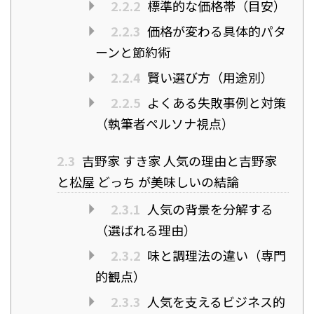
2.2.2
標準的な価格帯（目安）
2.2.3
価格が変わる具体的パタ
ーンと節約術
2.2.4
賢い選び方（用途別）
2.2.5
よくある失敗事例と対策
（執筆者ペルソナ視点）
2.3
吉野家 すき家 人気の理由と吉野家
と松屋 どっち が美味しいの結論
2.3.1
人気の背景を分解する
（選ばれる理由）
2.3.2
味と調理法の違い（専門
的観点）
2.3.3
人気を支えるビジネス的