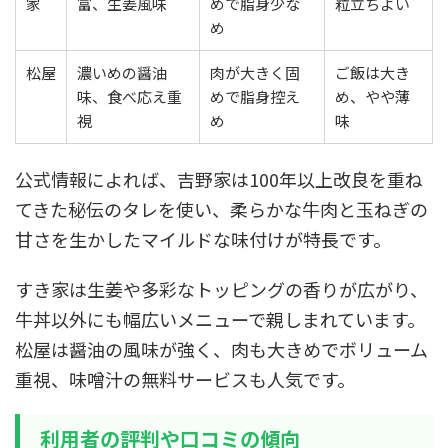
家
富、生姜風味
めで脂身少な
粒立ちよい
め
松屋
濃いめの醤油
肉が大きく固
ご飯は大き
味、食べ応え重
めで脂身控え
め、やや薄
視
め
味
公式情報によれば、吉野家は100年以上改良を重ね
てきた秘伝のタレを使い、柔らかな牛肉と玉ねぎの
甘さを生かしたマイルドな味付けが特長です。
すき家は生姜や多彩なトッピングの香りが広がり、
牛丼以外にも幅広いメニューで親しまれています。
松屋は醤油の風味が強く、肉も大きめでボリューム
重視、味噌汁の無料サービスも人気です。
利用者の評判や口コミの傾向