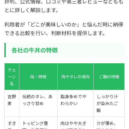
評判、公式情報、口コミや第三者レビューなどもも
とに詳しく解説します。
利用者が「どこが美味しいのか」と悩んだ時に納得
できる比較を行い、判断材料を提供します。
各社の牛丼の特徴
チェ
ーン
味・特徴
肉やタレの傾向
ご飯の特徴
名
吉野
伝統のタレ、あ
脂身多めでや
しっかり汁
家
っさり甘め
わらかい
が染みたご
飯
すき
トッピング豊
肉はやや大き
汁が薄め、