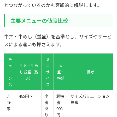
とつながっているのかも客観的に解説します。
主要メニューの値段比較
牛丼・牛めし（並盛）を基準とし、サイズやサービ
スによる違いも押さえます。
チ
ミ
ェ
牛丼・牛め
ニ
大
ー
し 並盛（税
サ
盛・
備考
ン
込）
イ
特盛
名
ズ
吉
465円〜
小
超特
サイズバリエーション
野
盛
盛
豊富
家
あ
993
り
円