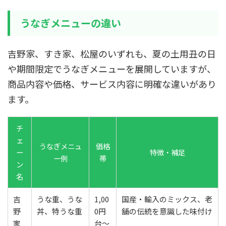
うなぎメニューの違い
吉野家、すき家、松屋のいずれも、夏の土用丑の日
や期間限定でうなぎメニューを展開していますが、
商品内容や価格、サービス内容に明確な違いがあり
ます。
チ
ェ
うなぎメニュ
価格
ー
特徴・補足
ー例
帯
ン
名
吉
うな重、うな
1,00
国産・輸入のミックス、老
野
丼、特うな重
0円
舗の伝統を意識した味付け
家
台〜