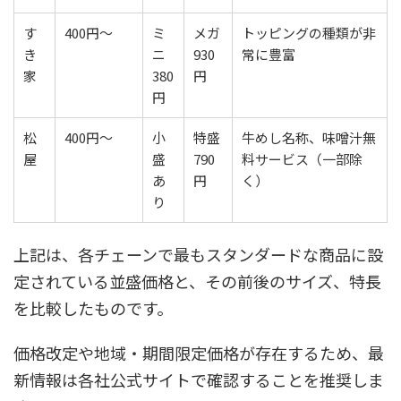
す
400円〜
ミ
メガ
トッピングの種類が非
き
ニ
930
常に豊富
家
380
円
円
松
400円〜
小
特盛
牛めし名称、味噌汁無
屋
盛
790
料サービス（一部除
あ
円
く）
り
上記は、各チェーンで最もスタンダードな商品に設
定されている並盛価格と、その前後のサイズ、特長
を比較したものです。
価格改定や地域・期間限定価格が存在するため、最
新情報は各社公式サイトで確認することを推奨しま