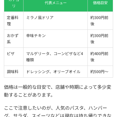
代表メニュー
価格目安
リ
定番料
ミラノ風ドリア
約300円前
理
後
おかず
辛味チキン
約300円前
系
後
ピザ
マルゲリータ、コーンピザなど4
約400円前
種類
後
調味料
ドレッシング、オリーブオイル
約500円〜
価格は一般的な目安で、店舗や時期によって多少変
動することがあります。
ここで注意したいのが、人気のパスタ、ハンバー
グ、サラダ、スイーツなどは現在は持ち帰りできな