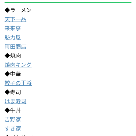
◆ラーメン
天下一品
来来亭
魁力屋
町田商店
◆焼肉
焼肉キング
◆中華
餃子の王将
◆寿司
はま寿司
◆牛丼
吉野家
すき家