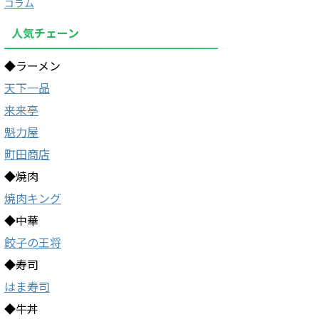
コラム
人気チェーン
◆ラーメン
天下一品
来来亭
魁力屋
町田商店
◆焼肉
焼肉キング
◆中華
餃子の王将
◆寿司
はま寿司
◆牛丼