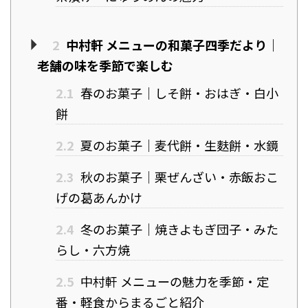
2
中村軒 メニューの和菓子四季だより｜
老舗の味を季節で楽しむ
2.1
春のお菓子｜しそ餅・おはぎ・白小
餅
2.2
夏のお菓子｜麦代餅・生麩餅・水鏡
2.3
秋のお菓子｜栗ぜんざい・赤飯おこ
げの葛あんかけ
2.4
冬のお菓子｜焼きよもぎ団子・みた
らし・六方焼
2.5
中村軒 メニューの魅力を季節・定
番・軽食からまるごと紹介