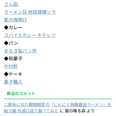
さん田
ラーメン荘 地球規模ソラ
麦の夜明け
◆カレー
スパイスカレー キテレツ
◆パン
まるき製パン所
◆和菓子
中村軒
◆ケーキ
菓子職人
最近のコメント
二郎系に似た期間限定の「にんにく背脂醤油ラーメン」を
魁力屋 丹波口店で食べてみた
に
風の降る森
より