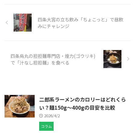
四条大宮の立ち飲み「ちょこっと」で昼飲
みにチャレンジ
四条烏丸の担担麵専門店・煌力(ゴウリキ)
で「汁なし担担麵」を食べる
二郎系ラーメンのカロリーはどれくら
い？麺150g〜400gの目安を比較
2026/4/2
コラム