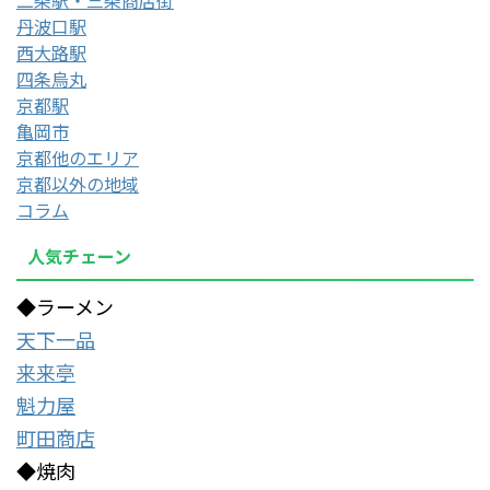
丹波口駅
西大路駅
四条烏丸
京都駅
亀岡市
京都他のエリア
京都以外の地域
コラム
人気チェーン
◆ラーメン
天下一品
来来亭
魁力屋
町田商店
◆焼肉