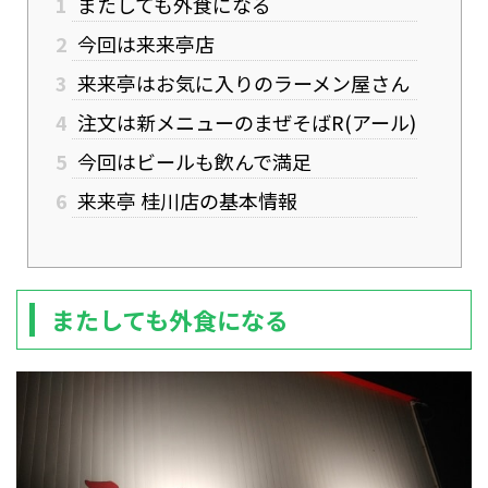
1
またしても外食になる
2
今回は来来亭店
3
来来亭はお気に入りのラーメン屋さん
4
注文は新メニューのまぜそばR(アール)
5
今回はビールも飲んで満足
6
来来亭 桂川店の基本情報
またしても外食になる