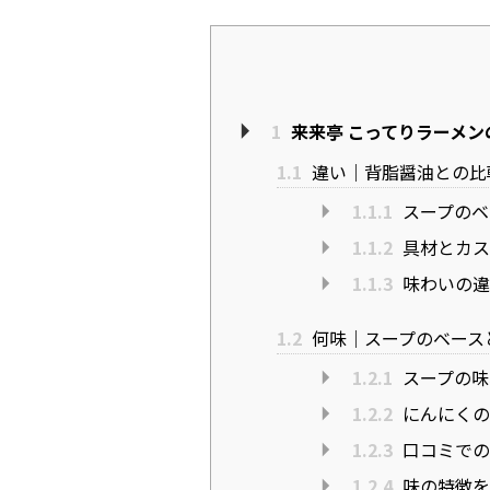
1
来来亭 こってりラーメ
1.1
違い｜背脂醤油との比
1.1.1
スープのベ
1.1.2
具材とカス
1.1.3
味わいの違
1.2
何味｜スープのベース
1.2.1
スープの味
1.2.2
にんにくの
1.2.3
口コミでの
1.2.4
味の特徴を