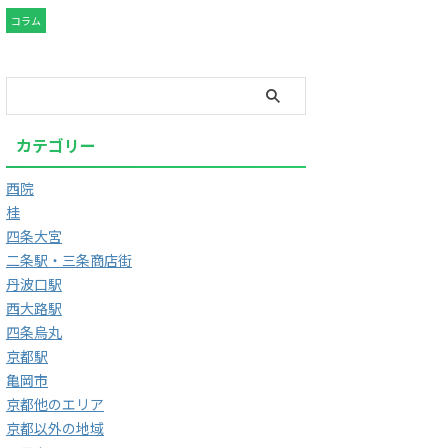
コラム
カテゴリー
西院
桂
四条大宮
二条駅・三条商店街
丹波口駅
西大路駅
四条烏丸
京都駅
亀岡市
京都他のエリア
京都以外の地域