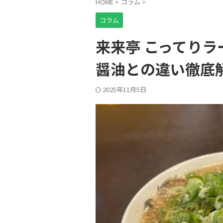
HOME
>
コラム
>
コラム
来来亭 こってり
醤油との違い徹底
2025年11月5日