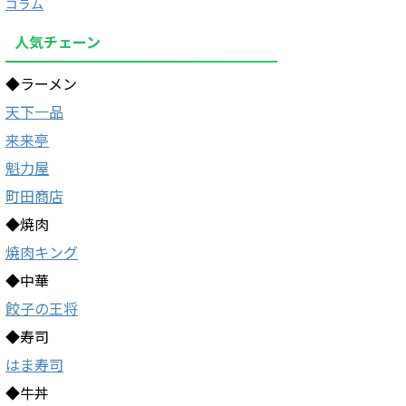
コラム
人気チェーン
◆ラーメン
天下一品
来来亭
魁力屋
町田商店
◆焼肉
焼肉キング
◆中華
餃子の王将
◆寿司
はま寿司
◆牛丼