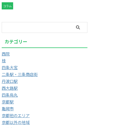
コラム
カテゴリー
西院
桂
四条大宮
二条駅・三条商店街
丹波口駅
西大路駅
四条烏丸
京都駅
亀岡市
京都他のエリア
京都以外の地域