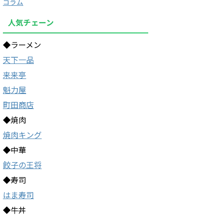
コラム
人気チェーン
◆ラーメン
天下一品
来来亭
魁力屋
町田商店
◆焼肉
焼肉キング
◆中華
餃子の王将
◆寿司
はま寿司
◆牛丼