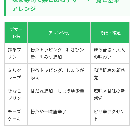
アレンジ
デザー
アレンジ例
特徴・補足
ト名
抹茶プ
粉茶トッピング、わさび少
ほろ苦さ・大人
リン
量、黒みつ追加
の味わい
ミルク
粉茶トッピング、しょうが
和洋折衷の新感
レープ
添え
覚
きなこ
甘だれ追加、しょうゆ少量
塩味×甘味の新
プリン
感覚
チーズ
粉茶や一味唐辛子
ピリ辛アクセン
ケーキ
ト