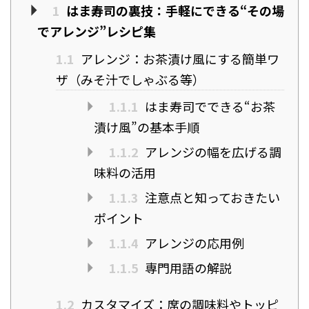
1
はま寿司の裏技：手軽にできる“その場
でアレンジ”レシピ集
1.1
アレンジ：お茶漬け風にする簡単ワ
ザ（みそ汁でしゃぶる等）
1.1.1
はま寿司でできる“お茶
漬け風”の基本手順
1.1.2
アレンジの幅を広げる調
味料の活用
1.1.3
注意点と知っておきたい
ポイント
1.1.4
アレンジの応用例
1.1.5
専門用語の解説
1.2
カスタマイズ：席の調味料やトッピ