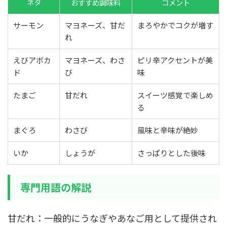
ネタ
おすすめ調味料
コメント
サーモン
マヨネーズ、甘だ
まろやかでコクが増す
れ
えびアボカ
マヨネーズ、わさ
ピリ辛アクセントが美
ド
び
味
たまご
甘だれ
スイーツ感覚で楽しめ
る
まぐろ
わさび
風味と辛味が絶妙
いか
しょうが
さっぱりとした後味
専門用語の解説
甘だれ：一般的にうなぎやあなご用として提供され