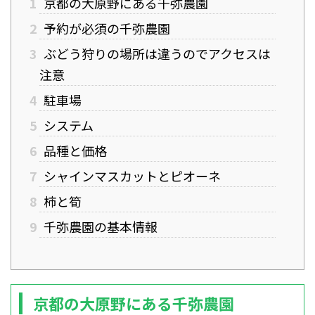
1
京都の大原野にある千弥農園
2
予約が必須の千弥農園
3
ぶどう狩りの場所は違うのでアクセスは
注意
4
駐車場
5
システム
6
品種と価格
7
シャインマスカットとピオーネ
8
柿と筍
9
千弥農園の基本情報
京都の大原野にある千弥農園